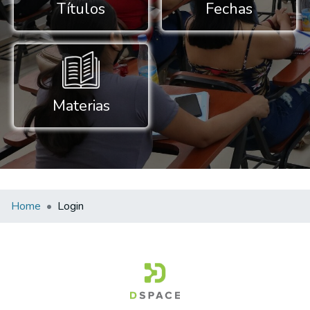
Títulos
Fechas
Materias
Home
Login