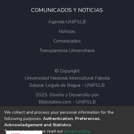
COMUNICADOS Y NOTICIAS
Agenda UNIFSLB
Noticias
Comunicados
Transparencia Universitaria
© Copyright
Universidad Nacional Intercultural Fabiola
Salazar Leguía de Bagua - UNIFSLB
2025. Diseño y Desarrollo por
Bibliolatino.com
-
UNIFSLB
We collect and process your personal information for the
Todos los contenidos del Repositorio
following purposes:
Authentication, Preferences,
Institucional de la UNIFSLB están bajo la
Acknowledgement and Statistics
.
Licencia Creative Commons.
To learn more, please read our
privacy policy
.