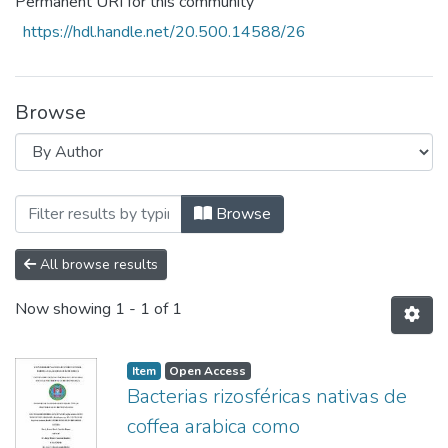
Permanent URI for this community
https://hdl.handle.net/20.500.14588/26
Browse
Browsing Facultad de Ciencias Naturales
Browse
All browse results
Now showing
1 - 1 of 1
Item
Open Access
Bacterias rizosféricas nativas de
coffea arabica como