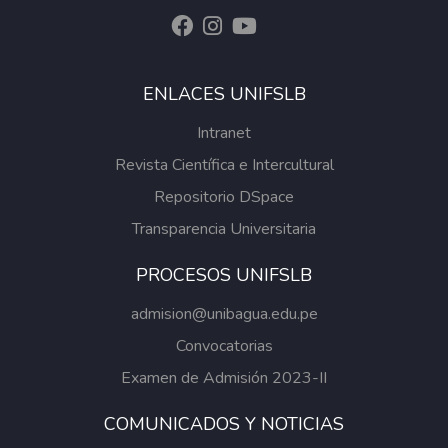
4.917, BFN: 9.75 y Control: 16.83). Estos
resultados evidencian que las rizobacterias,
especialmente las BSP, promueven el
ENLACES UNIFSLB
crecimiento y actúan como agentes
biocontroladores.
Intranet
Revista Científica e Intercultural
Repositorio DSpace
Transparencia Universitaria
PROCESOS UNIFSLB
admision@unibagua.edu.pe
Convocatorias
Examen de Admisión 2023-II
COMUNICADOS Y NOTICIAS