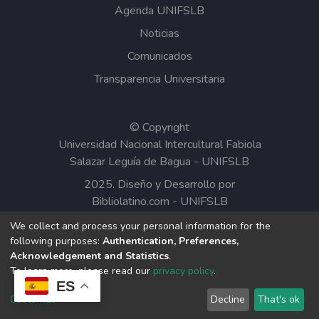
Agenda UNIFSLB
Noticias
Comunicados
Transparencia Universitaria
© Copyright
Universidad Nacional Intercultural Fabiola
Salazar Leguía de Bagua - UNIFSLB
2025. Diseño y Desarrollo por
Bibliolatino.com
-
UNIFSLB
We collect and process your personal information for the
Todos los contenidos del Repositorio
following purposes:
Authentication, Preferences,
Institucional de la UNIFSLB están bajo la
Acknowledgement and Statistics
.
Licencia Creative Commons.
To learn more, please read our
privacy policy
.
ES
Customize
Decline
That's ok