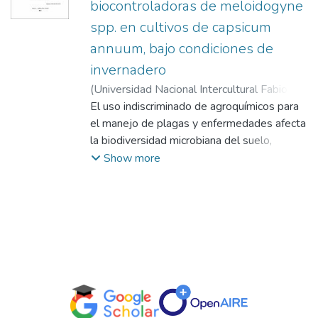
biocontroladoras de meloidogyne
spp. en cultivos de capsicum
annuum, bajo condiciones de
invernadero
(
Universidad Nacional Intercultural Fabiola
Salazar Leguía de Bagua,
El uso indiscriminado de agroquímicos para
2025-12-12
)
Granda Ramos, Jeison David
el manejo de plagas y enfermedades afecta
;
Guzmán
Bautista, Jorge Hilario
la biodiversidad microbiana del suelo,
sostenibilidad agrícola y la salud humana.
Show more
Este estudio evaluó el efecto
biocontrolador de rizobacterias nativas de
Coffea arabica en Capsicum annuum bajo
condiciones de invernadero. Se aislaron un
total de 80 cepas de rizobacterias,
seleccionadas según sus características
bioquímicas con potencial biofertilizante. La
caracterización in vitro permitió identificar
bacterias solubilizadoras de fósforo (BSP)