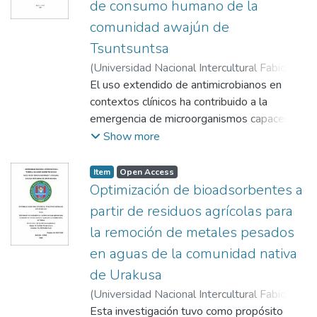
de consumo humano de la
comunidad awajún de
Tsuntsuntsa
(
Universidad Nacional Intercultural Fabiola
Salazar Leguía de Bagua,
El uso extendido de antimicrobianos en
2025-06-27
)
Segura Cabanillas, Juan Carlos
contextos clínicos ha contribuido a la
;
Ferro
Mayhua, Félix Pompeyo
emergencia de microorganismos capaces de
;
Morales Rojas, Eli
sobrevivir a tratamientos convencionales.
Show more
Esta situación ha generado un escenario de
alerta sanitaria, donde la presencia de
Item
Open Access
genes que confieren resistencia a fármacos
Optimización de bioadsorbentes a
se ha vuelto cada vez más común en
partir de residuos agrícolas para
ecosistemas acuáticos, incluidas las fuentes
la remoción de metales pesados
de abastecimiento humano. En este estudio,
en aguas de la comunidad nativa
se evaluó la presencia de genes de
resistencia a antibióticos y los parámetros
de Urakusa
fisicoquímicos en muestras de agua
(
Universidad Nacional Intercultural Fabiola
provenientes de diferentes puntos en la
Salazar Leguía de Bagua,
Esta investigación tuvo como propósito
2025-12-15
)