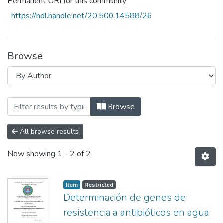
Permanent URI for this community
https://hdl.handle.net/20.500.14588/26
Browse
Browsing Facultad de Ciencias Naturales
Browse
All browse results
Now showing
1 - 2 of 2
Item
Restricted
Determinación de genes de
resistencia a antibióticos en agua