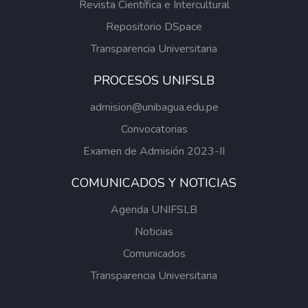
Revista Científica e Intercultural
fortalecimiento de la salud pública en zonas
vulnerables de la Amazonía peruana.
Repositorio DSpace
Transparencia Universitaria
PROCESOS UNIFSLB
admision@unibagua.edu.pe
Convocatorias
Examen de Admisión 2023-II
COMUNICADOS Y NOTICIAS
Agenda UNIFSLB
Noticias
Comunicados
Transparencia Universitaria