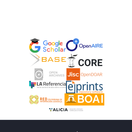
genes que confieren resistencia a fármacos
se ha vuelto cada vez más común en
ecosistemas acuáticos, incluidas las fuentes
de abastecimiento humano. En este estudio,
se evaluó la presencia de genes de
resistencia a antibióticos y los parámetros
fisicoquímicos en muestras de agua
provenientes de diferentes puntos en la
comunidad Awajún de Tsuntsuntsa. Se
seleccionaron cinco puntos estratégicos a lo
largo de la red de distribución de agua,
desde el ingreso al pozo de tratamiento
hasta la última vivienda abastecida. A través
de técnicas de extracción de ADN y PCR,
se detectó la presencia de cinco genes de
resistencia: marA, emrC, AMPC, QEP y
qEmar.
Los resultados obtenidos evidencian la falta