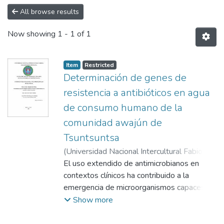
All browse results
Now showing
1 - 1 of 1
Item
Restricted
Determinación de genes de
resistencia a antibióticos en agua
de consumo humano de la
comunidad awajún de
Tsuntsuntsa
(
Universidad Nacional Intercultural Fabiola
Salazar Leguía de Bagua,
El uso extendido de antimicrobianos en
2025-06-27
)
Segura Cabanillas, Juan Carlos
contextos clínicos ha contribuido a la
;
Ferro
Mayhua, Félix Pompeyo
emergencia de microorganismos capaces de
;
Morales Rojas, Eli
sobrevivir a tratamientos convencionales.
Show more
Esta situación ha generado un escenario de
alerta sanitaria, donde la presencia de