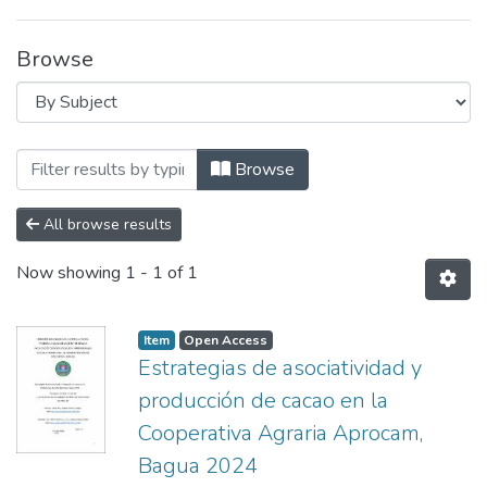
Browse
Browsing Tesis y Disertaciones by Subject
Browse
All browse results
Now showing
1 - 1 of 1
Item
Open Access
Estrategias de asociatividad y
producción de cacao en la
Cooperativa Agraria Aprocam,
Bagua 2024