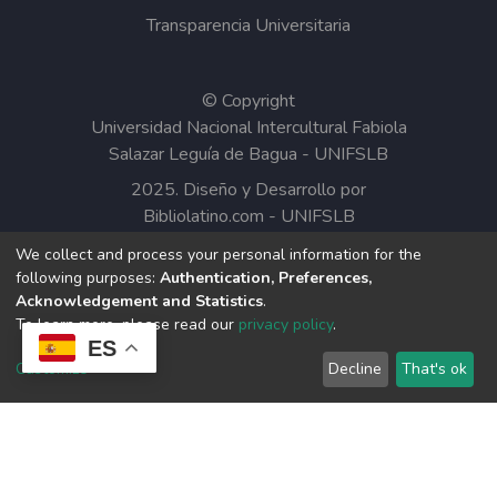
Transparencia Universitaria
© Copyright
Universidad Nacional Intercultural Fabiola
Salazar Leguía de Bagua - UNIFSLB
2025. Diseño y Desarrollo por
Bibliolatino.com
-
UNIFSLB
We collect and process your personal information for the
Todos los contenidos del Repositorio
following purposes:
Authentication, Preferences,
Institucional de la UNIFSLB están bajo la
Acknowledgement and Statistics
.
Licencia Creative Commons.
To learn more, please read our
privacy policy
.
ES
Customize
Decline
That's ok