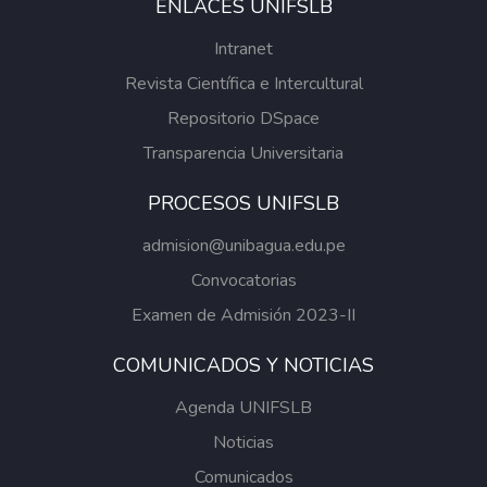
ENLACES UNIFSLB
se adecua a la cosmovisión Awajún sin
perder los principios de una vivienda
Intranet
adecuada y que contribuye con la reducción
Revista Científica e Intercultural
de la huella de carbono.
Repositorio DSpace
Transparencia Universitaria
PROCESOS UNIFSLB
admision@unibagua.edu.pe
Convocatorias
Examen de Admisión 2023-II
COMUNICADOS Y NOTICIAS
Agenda UNIFSLB
Noticias
Comunicados