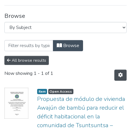
Browse
Browsing Tesis y Disertaciones by Subject
Browse
All browse results
Now showing
1 - 1 of 1
Item
Open Access
Propuesta de módulo de vivienda
Awajún de bambú para reducir el
déficit habitacional en la
comunidad de Tsuntsuntsa –