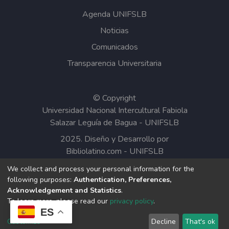
Agenda UNIFSLB
Noticias
Comunicados
Transparencia Universitaria
© Copyright
Universidad Nacional Intercultural Fabiola
Salazar Leguía de Bagua - UNIFSLB
2025. Diseño y Desarrollo por
Bibliolatino.com
-
UNIFSLB
We collect and process your personal information for the
Todos los contenidos del Repositorio
following purposes:
Authentication, Preferences,
Institucional de la UNIFSLB están bajo la
Acknowledgement and Statistics
.
Licencia Creative Commons.
To learn more, please read our
privacy policy
.
ES
Customize
Decline
That's ok