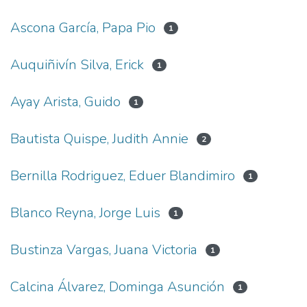
Ascona García, Papa Pio
1
Auquiñivín Silva, Erick
1
Ayay Arista, Guido
1
Bautista Quispe, Judith Annie
2
Bernilla Rodriguez, Eduer Blandimiro
1
Blanco Reyna, Jorge Luis
1
Bustinza Vargas, Juana Victoria
1
Calcina Álvarez, Dominga Asunción
1