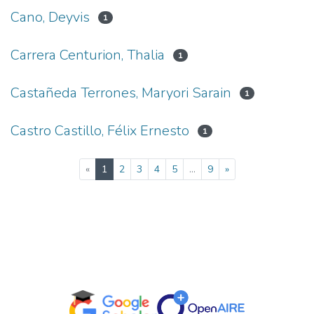
Cano, Deyvis
1
Carrera Centurion, Thalia
1
Castañeda Terrones, Maryori Sarain
1
Castro Castillo, Félix Ernesto
1
(current)
«
1
2
3
4
5
...
9
»