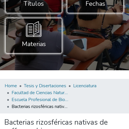
Títulos
Fechas
Materias
Home
Tesis y Disertaciones
Licenciatura
Facultad de Ciencias Naturales y Aplicadas
Escuela Profesional de Biotecnología
Bacterias rizosféricas nativas de coffea arabica como biocontroladoras de meloidogyne spp. en cultivos de capsicum annuum, bajo condiciones de invernadero
Bacterias rizosféricas nativas de