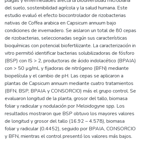
plagas y enfermedades afecta la biodiversidad microbiana
del suelo, sostenibilidad agrícola y la salud humana. Este
estudio evaluó el efecto biocontrolador de rizobacterias
nativas de Coffea arabica en Capsicum annuum bajo
condiciones de invernadero. Se aislaron un total de 80 cepas
de rizobacterias, seleccionadas según sus características
bioquímicas con potencial biofertilizante. La caracterización in
vitro permitió identificar bacterias solubilizadoras de fósforo
(BSP) con IS > 2, productoras de ácido indolacético (BPAIA)
con > 50 µg/mL y fijadoras de nitrógeno (BFN) mediante
biopelícula y el cambio de pH. Las cepas se aplicaron a
plantas de Capsicum annuum mediante cuatro tratamientos
(BFN, BSP, BPAIA y CONSORCIO) más el grupo control. Se
evaluaron longitud de la planta, grosor del tallo, biomasa
foliar y radicular y nodulación por Meloidogyne spp. Los
resultados mostraron que BSP obtuvo los mayores valores
de longitud y grosor del tallo (16.92 – 4.578), biomasa
foliar y radicular (0.4452), seguido por BPAIA, CONSORCIO
y BFN, mientras el control presentó los valores más bajos.