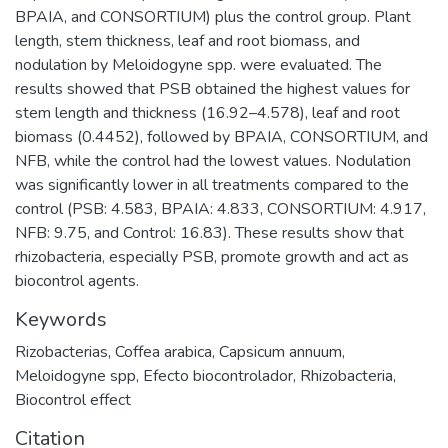
BPAIA, and CONSORTIUM) plus the control group. Plant
length, stem thickness, leaf and root biomass, and
nodulation by Meloidogyne spp. were evaluated. The
results showed that PSB obtained the highest values for
stem length and thickness (16.92–4.578), leaf and root
biomass (0.4452), followed by BPAIA, CONSORTIUM, and
NFB, while the control had the lowest values. Nodulation
was significantly lower in all treatments compared to the
control (PSB: 4.583, BPAIA: 4.833, CONSORTIUM: 4.917,
NFB: 9.75, and Control: 16.83). These results show that
rhizobacteria, especially PSB, promote growth and act as
biocontrol agents.
Keywords
Rizobacterias
,
Coffea arabica
,
Capsicum annuum
,
Meloidogyne spp
,
Efecto biocontrolador
,
Rhizobacteria
,
Biocontrol effect
Citation