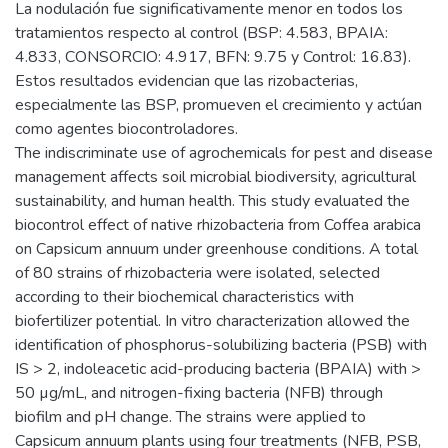
La nodulación fue significativamente menor en todos los
tratamientos respecto al control (BSP: 4.583, BPAIA:
4.833, CONSORCIO: 4.917, BFN: 9.75 y Control: 16.83).
Estos resultados evidencian que las rizobacterias,
especialmente las BSP, promueven el crecimiento y actúan
como agentes biocontroladores.
The indiscriminate use of agrochemicals for pest and disease
management affects soil microbial biodiversity, agricultural
sustainability, and human health. This study evaluated the
biocontrol effect of native rhizobacteria from Coffea arabica
on Capsicum annuum under greenhouse conditions. A total
of 80 strains of rhizobacteria were isolated, selected
according to their biochemical characteristics with
biofertilizer potential. In vitro characterization allowed the
identification of phosphorus-solubilizing bacteria (PSB) with
IS > 2, indoleacetic acid-producing bacteria (BPAIA) with >
50 µg/mL, and nitrogen-fixing bacteria (NFB) through
biofilm and pH change. The strains were applied to
Capsicum annuum plants using four treatments (NFB, PSB,