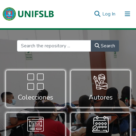
(current)
Log In
Communities & Collections
All of DSpace
Statistics
Inicio
Search
Colecciones
Autores