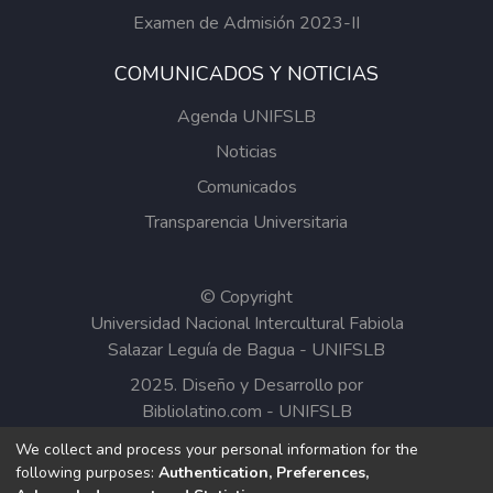
Examen de Admisión 2023-II
COMUNICADOS Y NOTICIAS
Agenda UNIFSLB
Noticias
Comunicados
Transparencia Universitaria
© Copyright
Universidad Nacional Intercultural Fabiola
Salazar Leguía de Bagua - UNIFSLB
2025. Diseño y Desarrollo por
Bibliolatino.com
-
UNIFSLB
We collect and process your personal information for the
Todos los contenidos del Repositorio
following purposes:
Authentication, Preferences,
Institucional de la UNIFSLB están bajo la