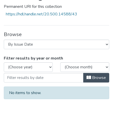
Permanent URI for this collection
https://hdl.handle.net/20.500.14588/43
Browse
Browsing Escuela Profesional de Biotecn
Filter results by year or month
Browse
No items to show.