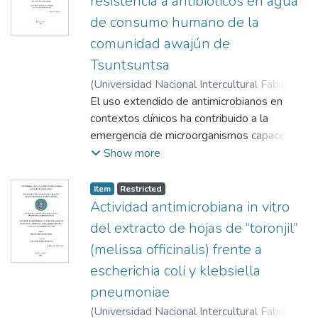
resistencia a antibióticos en agua
de consumo humano de la
comunidad awajún de
Tsuntsuntsa
(
Universidad Nacional Intercultural Fabiola
Salazar Leguía de Bagua,
El uso extendido de antimicrobianos en
2025-06-27
)
Segura Cabanillas, Juan Carlos
contextos clínicos ha contribuido a la
;
Ferro
Mayhua, Félix Pompeyo
emergencia de microorganismos capaces de
;
Morales Rojas, Eli
sobrevivir a tratamientos convencionales.
Show more
Esta situación ha generado un escenario de
alerta sanitaria, donde la presencia de
Item
Restricted
genes que confieren resistencia a fármacos
Actividad antimicrobiana in vitro
se ha vuelto cada vez más común en
del extracto de hojas de “toronjil”
ecosistemas acuáticos, incluidas las fuentes
(melissa officinalis) frente a
de abastecimiento humano. En este estudio,
escherichia coli y klebsiella
se evaluó la presencia de genes de
resistencia a antibióticos y los parámetros
pneumoniae
fisicoquímicos en muestras de agua
(
Universidad Nacional Intercultural Fabiola