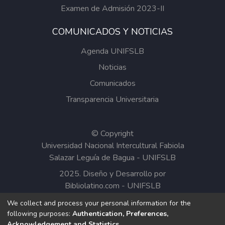
Examen de Admisión 2023-II
COMUNICADOS Y NOTICIAS
Agenda UNIFSLB
Noticias
Comunicados
Transparencia Universitaria
© Copyright
Universidad Nacional Intercultural Fabiola
Salazar Leguía de Bagua - UNIFSLB
2025. Diseño y Desarrollo por
Bibliolatino.com
-
UNIFSLB
We collect and process your personal information for the
Todos los contenidos del Repositorio
following purposes:
Authentication, Preferences,
Institucional de la UNIFSLB están bajo la
Acknowledgement and Statistics
.