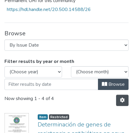
Permanent URI for this community
https://hdl.handle.net/20.500.14588/26
Browse
Browsing Facultad de Ciencias Naturales
Filter results by year or month
Browse
Now showing
1 - 4 of 4
Item
Restricted
Determinación de genes de