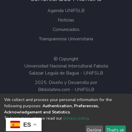
Agenda UNIFSLB
Noticias
Comunicados
Transparencia Universitaria
© Copyright
Universidad Nacional Intercultural Fabiola
Salazar Leguía de Bagua - UNIFSLB
2025. Diseño y Desarrollo por
Bibliolatino.com
-
UNIFSLB
We collect and process your personal information for the
Todos los contenidos del Repositorio
following purposes:
Authentication, Preferences,
Institucional de la UNIFSLB están bajo la
Acknowledgement and Statistics
.
Licencia Creative Commons.
To learn more, please read our
privacy policy
.
ES
Customize
Decline
That's ok