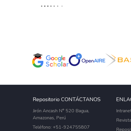
Repositorio CONTÁCTANOS
ENLA
Jirón Ancash N° 520 Bagua,
Intrane
Amazonas, Perú
Revista
Teléfono: +51-924755807
Reposi