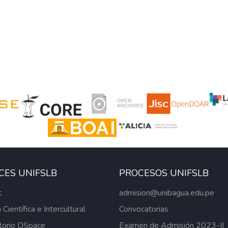
CES UNIFSLB
PROCESOS UNIFSLB
t
admision@unibagua.edu.pe
 Científica e Intercultural
Convocatorias
torio DSpace
Examen de Admisión 2023-II