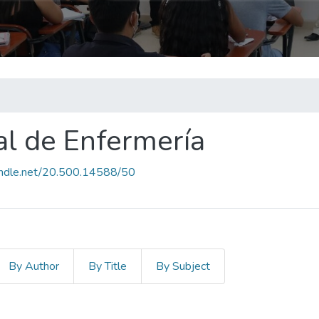
al de Enfermería
handle.net/20.500.14588/50
By Author
By Title
By Subject