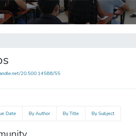
os
.handle.net/20.500.14588/55
ue Date
By Author
By Title
By Subject
mmunity