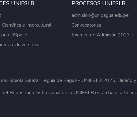
CES UNIFSLB
PROCESOS UNIFSLB
t
admision@unibagua.edu.pe
 Científica e Intercultural
Convocatorias
torio DSpace
Examen de Admisión 2023-II
rencia Universitaria
tural Fabiola Salazar Leguía de Bagua - UNIFSLB
2025. Diseño y 
 del Repositorio Institucional de la UNIFSLB están bajo la Licen