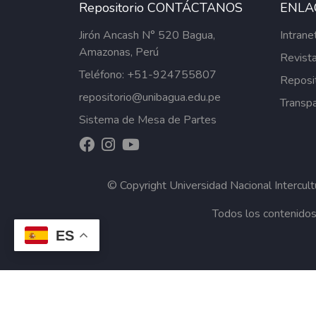
Repositorio CONTÁCTANOS
ENLA
Jirón Ancash N° 520 Bagua,
Intrane
Amazonas, Perú
Revista
Teléfono: +51-924755807
Reposi
repositorio@unibagua.edu.pe
Transpa
Sistema de Mesa de Partes
© Copyright
Universidad Nacional Intercul
Todos los contenidos
ES