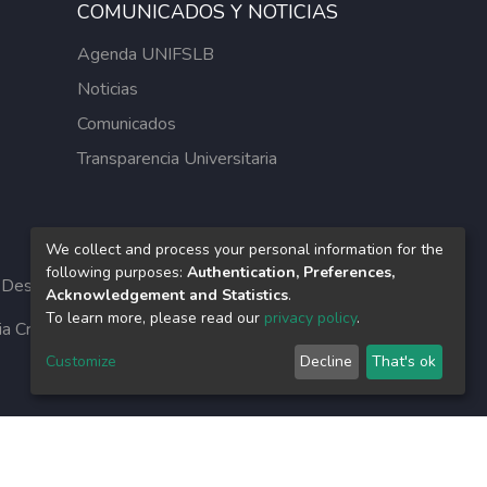
COMUNICADOS Y NOTICIAS
Agenda UNIFSLB
Noticias
Comunicados
Transparencia Universitaria
We collect and process your personal information for the
following purposes:
Authentication, Preferences,
Desarrollo por
Bibliolatino.com
-
UNIFSLB
Acknowledgement and Statistics
.
To learn more, please read our
privacy policy
.
cia Creative Commons.
Customize
Decline
That's ok