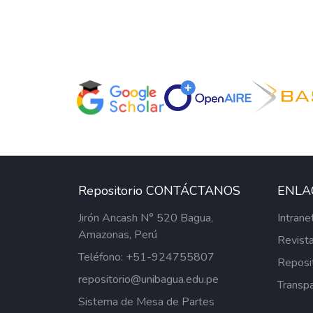
Repositorio CONTÁCTANOS
ENLA
Jirón Ancash N° 520 Bagua,
Intrane
Amazonas, Perú
Revista
Teléfono: +51-924755807
Reposi
repositorio@unibagua.edu.pe
Transpa
Sistema de Mesa de Partes