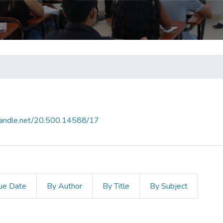
.handle.net/20.500.14588/17
ue Date
By Author
By Title
By Subject