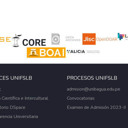
CES UNIFSLB
PROCESOS UNIFSLB
t
admision@unibagua.edu.pe
 Científica e Intercultural
Convocatorias
torio DSpace
Examen de Admisión 2023-II
rencia Universitaria