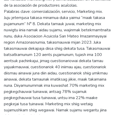
de la asociación de productores acuícolas.
Palabras clave: comercialización, servicio, Marketing mix.
Juju jetemjusa takasa minamua duka yaimui “maak takasa
pujamunum” N° 8. Dekata tamauk juwai, marketing mix
nuwigtu iinia namak aidau sujamu, wajinmak betekmamtnaita
nunu, duka Asociacion Acuicola San Mateo Imazanmayayai
region Amazonasnumia, takasmauwai mijan 2023. Juka
takasmauwai dekapaja diisa shiig dekata tusa. Takasmauwai
batsatkamunum 120 aents pujamunum, tujash ima 100
aentsuk pachinkajui, jimag cuestionariowai dekata tamau
yajuakmauwai, cuestionariok 40 iniimau ajau, cuestionariok
diismau ainawai juna diin aidau, cuestionariok shiig umikmau
ainawai, dekata tamaunak imatiksag jiikie, maak takamaina
nuna. Diiyamunummak ima kuwashat 70% marketing mix
pegkegchauwai tuinawai, antsag 78% sujamuk
pegkegchauwai tusa tuinawai, untsu ima 22% maake
pegkejai tusa tuinawai. Marketing mix shiig wetaig
sujamushkam shiig wegawai. Namak sujamu wegantu jiina