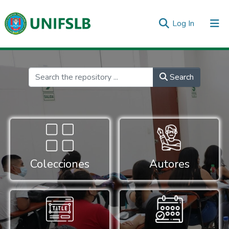
(current)
Log In
Communities & Collections
All of DSpace
Statistics
Inicio
Search
Colecciones
Autores