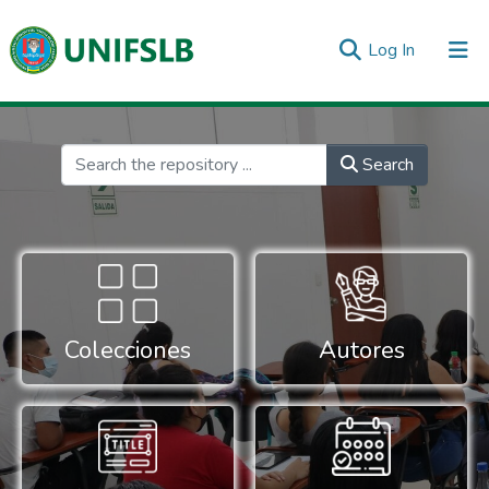
(current)
Log In
Communities & Collections
All of DSpace
Statistics
Inicio
Search
Colecciones
Autores