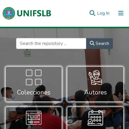
(current)
Log In
Communities & Collections
All of DSpace
Statistics
Inicio
Search
Colecciones
Autores