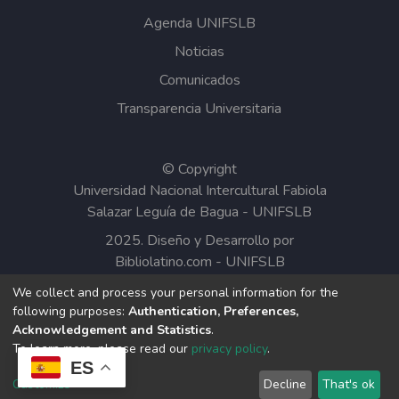
Agenda UNIFSLB
Noticias
Comunicados
Transparencia Universitaria
© Copyright
Universidad Nacional Intercultural Fabiola
Salazar Leguía de Bagua - UNIFSLB
2025. Diseño y Desarrollo por
Bibliolatino.com
-
UNIFSLB
We collect and process your personal information for the
Todos los contenidos del Repositorio
following purposes:
Authentication, Preferences,
Institucional de la UNIFSLB están bajo la
Acknowledgement and Statistics
.
Licencia Creative Commons.
To learn more, please read our
privacy policy
.
ES
Customize
Decline
That's ok