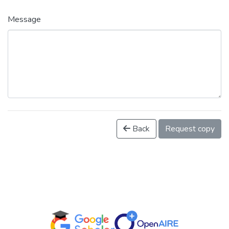
Message
Back
Request copy