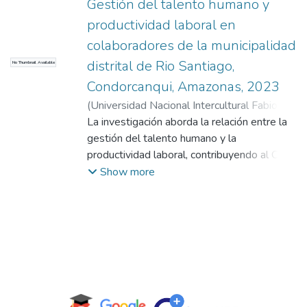
Gestión del talento humano y
productividad laboral en
colaboradores de la municipalidad
distrital de Rio Santiago,
No Thumbnail Available
Condorcanqui, Amazonas, 2023
(
Universidad Nacional Intercultural Fabiola
Salazar Leguía de Bagua,
La investigación aborda la relación entre la
2024-09-06
)
Akintui Antich, Julian Palomino
gestión del talento humano y la
;
Quispe
Campos, Tito Edinson
productividad laboral, contribuyendo al ODS
(Trabajo decente y crecimiento económico).
Show more
El objetivo general fue determinar dicha
relación. La metodología empleada fue
cuantitativa, de tipo básico, con un diseño no
experimental, transversal y correlacional. Se
recolectaron datos a través de encuestas
aplicadas a 75 colaboradores
administrativos. Los principales resultados
indican una correlación positiva significativa