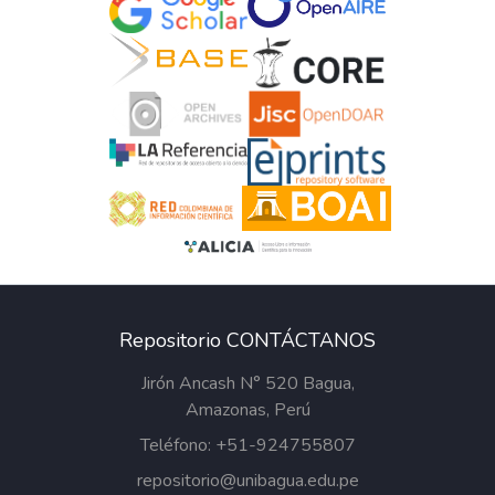
(Rho de Spearman = 0,740) entre la
gestión del talento humano y la
productividad laboral. Conclusiones
destacadas incluyen la necesidad de
mejorar la remuneración y los procesos de
incorporación de personal. Esta
investigación proporciona datos valiosos
para desarrollar estrategias efectivas en la
gestión del talento humano, mejorando la
productividad y el rendimiento laboral en el
contexto municipal.
Repositorio CONTÁCTANOS
Jirón Ancash N° 520 Bagua,
Amazonas, Perú
Teléfono: +51-924755807
repositorio@unibagua.edu.pe