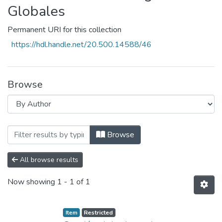
Globales
Permanent URI for this collection
https://hdl.handle.net/20.500.14588/46
Browse
Browsing Escuela Profesional de Adminis
Browse
All browse results
Now showing
1 - 1 of 1
Item
Restricted