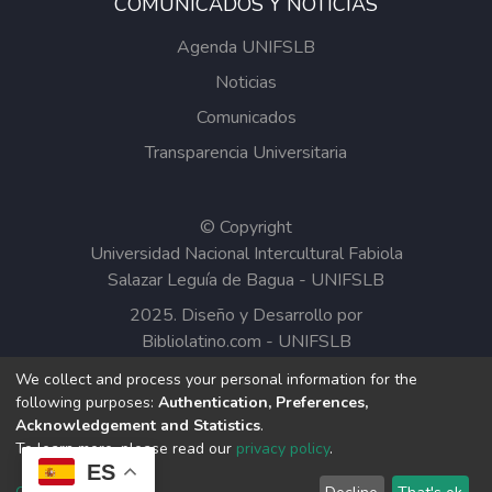
COMUNICADOS Y NOTICIAS
Agenda UNIFSLB
Noticias
Comunicados
Transparencia Universitaria
© Copyright
Universidad Nacional Intercultural Fabiola
Salazar Leguía de Bagua - UNIFSLB
2025. Diseño y Desarrollo por
Bibliolatino.com
-
UNIFSLB
We collect and process your personal information for the
Todos los contenidos del Repositorio
following purposes:
Authentication, Preferences,
Institucional de la UNIFSLB están bajo la
Acknowledgement and Statistics
.
Licencia Creative Commons.
To learn more, please read our
privacy policy
.
ES