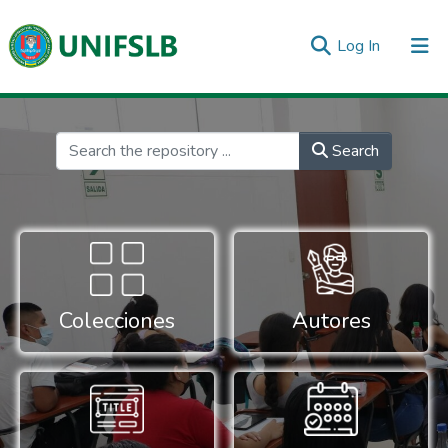
(current)
Log In
Communities & Collections
All of DSpace
Statistics
Inicio
Search
Colecciones
Autores