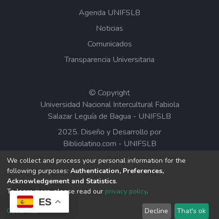
Agenda UNIFSLB
Noticias
Comunicados
Transparencia Universitaria
© Copyright
Universidad Nacional Intercultural Fabiola
Salazar Leguía de Bagua - UNIFSLB
2025. Diseño y Desarrollo por
Bibliolatino.com
-
UNIFSLB
We collect and process your personal information for the
Todos los contenidos del Repositorio
following purposes:
Authentication, Preferences,
Institucional de la UNIFSLB están bajo la
Acknowledgement and Statistics
.
Licencia Creative Commons.
To learn more, please read our
privacy policy
.
ES
Customize
Decline
That's ok