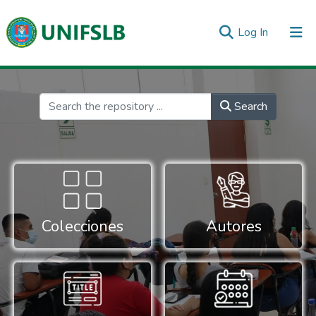
(current)
Log In
Communities & Collections
All of DSpace
Statistics
Inicio
Search
Colecciones
Autores